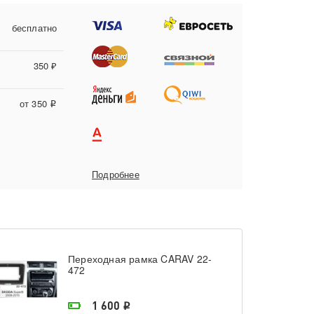
бесплатно
350 ₽
от 350
i
Подробнее
Переходная рамка CARAV 22-
472
На складе поставщика
1 600
i