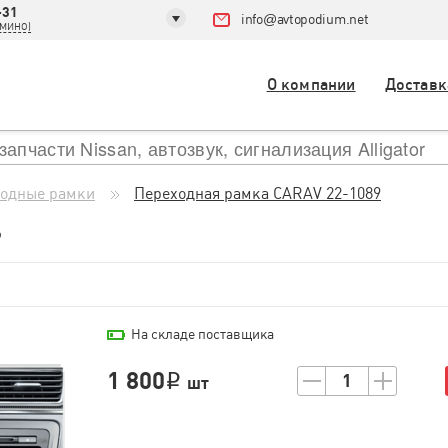
-31
info
@
avtopodium.net
ДОМИНО)
О компании
Доставк
одные рамки
Переходная рамка CARAV 22-1089
9
На складе поставщика
1 800
1
i
шт