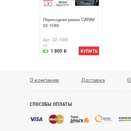
Переходная рамка CARAV
22-1089
Арт
: 22-1089
шт
1 800
КУПИТЬ
i
На складе поставщика
О компании
Доставка
О
СПОСОБЫ ОПЛАТЫ