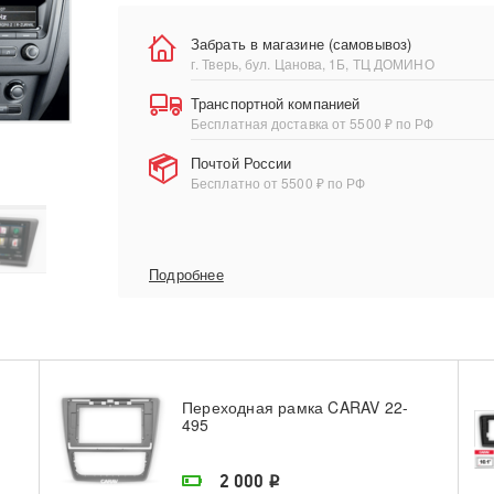
Забрать в магазине (самовывоз)
г. Тверь, бул. Цанова, 1Б, ТЦ ДОМИНО
Транспортной компанией
Бесплатная доставка от 5500 ₽ по РФ
Почтой России
Бесплатно от 5500 ₽ по РФ
Подробнее
Переходная рамка CARAV 22-
495
На складе поставщика
2 000
i