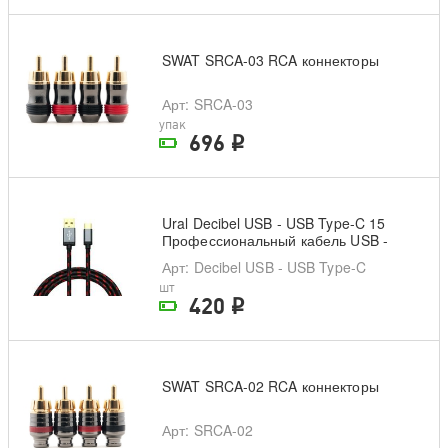
SWAT SRCA-03 RCA коннекторы
Арт
: SRCA-03
упак
696
i
На складе поставщика
Ural Decibel USB - USB Type-C 15
Профессиональный кабель USB -
USB Type-C
Арт
: Decibel USB - USB Type-C
шт
420
i
На складе поставщика
SWAT SRCA-02 RCA коннекторы
Арт
: SRCA-02