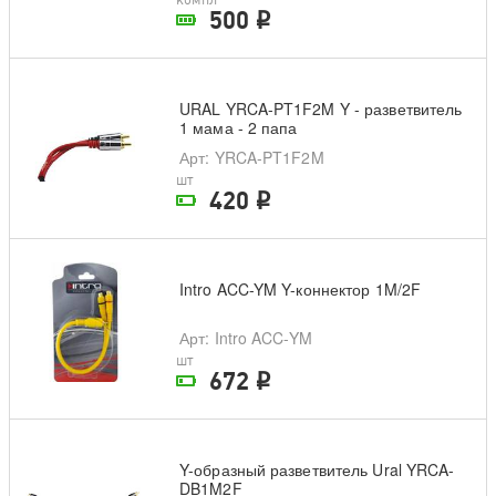
500
i
В наличии в магазине
URAL YRCA-PT1F2M Y - разветвитель
1 мама - 2 папа
Арт
: YRCA-PT1F2M
шт
420
i
На складе поставщика
Intro ACC-YM Y-коннектор 1M/2F
Арт
: Intro ACC-YM
шт
672
i
На складе поставщика
Y-образный разветвитель Ural YRCA-
DB1M2F