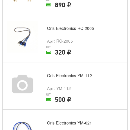
890
i
В наличии в магазине
Oris Electronics RC-2005
Арт
: RC-2005
шт
320
i
В наличии в магазине
Oris Electronics YM-112
Арт
: YM-112
шт
500
i
В наличии в магазине
Oris Electronics YM-021