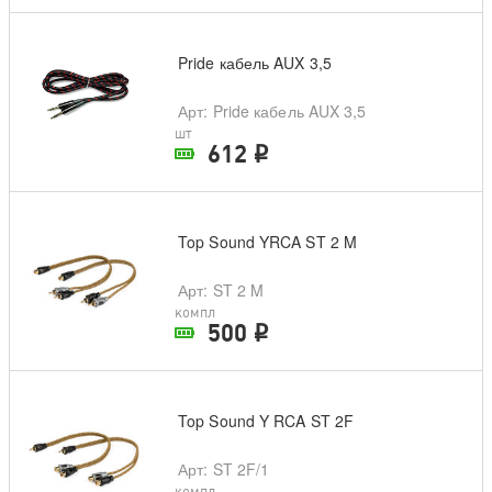
Pride кабель AUX 3,5
Арт
: Pride кабель AUX 3,5
шт
612
i
В наличии в магазине
Top Sound YRCA ST 2 M
Арт
: ST 2 M
компл
500
i
В наличии в магазине
Top Sound Y RCA ST 2F
Арт
: ST 2F/1
компл