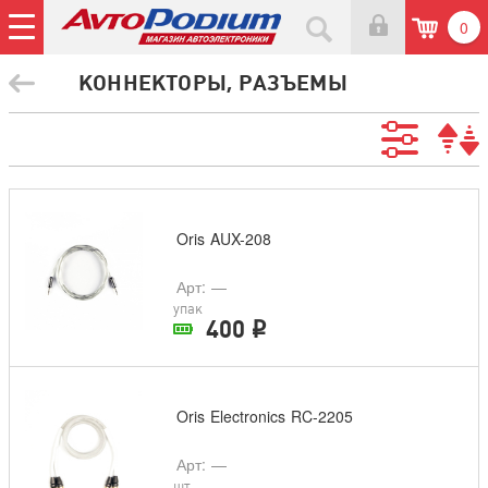
0
КОННЕКТОРЫ, РАЗЪЕМЫ
Oris AUX-208
Арт
: —
упак
400
i
В наличии в магазине
Oris Electronics RC-2205
Арт
: —
шт