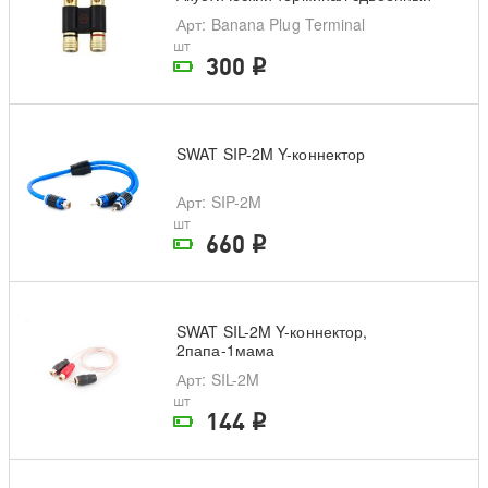
"банан"
Арт
: Banana Plug Terminal
шт
300
i
На складе поставщика
SWAT SIP-2M Y-коннектор
Арт
: SIP-2M
шт
660
i
На складе поставщика
SWAT SIL-2M Y-коннектор,
2папа-1мама
Арт
: SIL-2M
шт
144
i
На складе поставщика