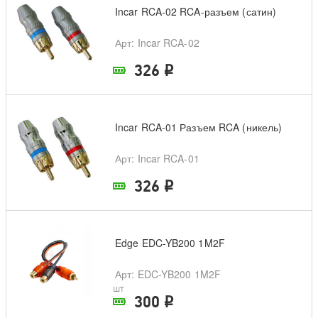
Incar RCA-02 RCA-разъем (сатин)
Арт
: Incar RCA-02
326
i
В наличии в магазине
Incar RCA-01 Разъем RCA (никель)
Арт
: Incar RCA-01
326
i
В наличии в магазине
Edge EDC-YB200 1M2F
Арт
: EDC-YB200 1M2F
шт
300
i
В наличии в магазине