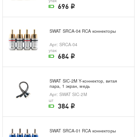
упак
696
i
На складе поставщика
SWAT SRCA-04 RCA коннекторы
Арт
: SRCA-04
упак
684
i
На складе поставщика
SWAT SIC-2M Y-коннектор, витая
пара, 1 экран, медь
Арт
: SWAT SIC-2M
шт
384
i
На складе поставщика
SWAT SRCA-01 RCA коннекторы