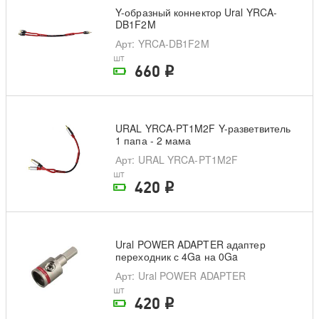
Y-образный коннектор Ural YRCA-
DB1F2M
Арт
: YRCA-DB1F2M
шт
660
i
На складе поставщика
URAL YRCA-PT1M2F Y-разветвитель
1 папа - 2 мама
Арт
: URAL YRCA-PT1M2F
шт
420
i
На складе поставщика
Ural POWER ADAPTER адаптер
переходник с 4Ga на 0Ga
Арт
: Ural POWER ADAPTER
шт
420
i
На складе поставщика