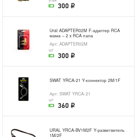
упак
300
i
На складе поставщика
Ural ADAPTER02M F-адаптер RCA
мама – 2 x RCA папа
Арт
: ADAPTER02M
шт
300
i
На складе поставщика
SWAT YRCA-21 Y-коннектор 2M/1F
Арт
: SWAT YRCA-21
шт
360
i
На складе поставщика
URAL YRCA-BV1M2F Y-разветвитель
1M/2F