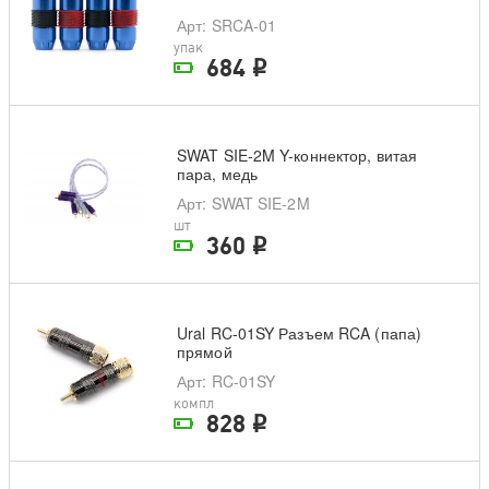
Арт
: SRCA-01
упак
684
i
На складе поставщика
SWAT SIE-2M Y-коннектор, витая
пара, медь
Арт
: SWAT SIE-2M
шт
360
i
На складе поставщика
Ural RC-01SY Разъем RCA (папа)
прямой
Арт
: RC-01SY
компл
828
i
На складе поставщика