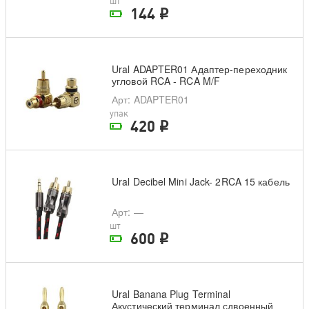
шт
144
i
На складе поставщика
Ural ADAPTER01 Адаптер-переходник
угловой RCA - RCA M/F
Арт
: ADAPTER01
упак
420
i
На складе поставщика
Ural Decibel Mini Jack- 2RCA 15 кабель
Арт
: —
шт
600
i
На складе поставщика
Ural Banana Plug Terminal
Акустический терминал сдвоенный