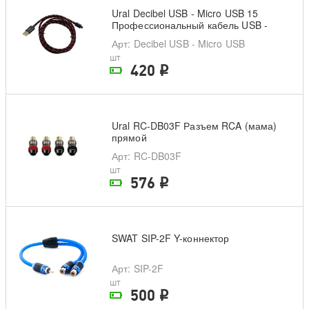
Ural Decibel USB - Micro USB 15
Профессиональный кабель USB -
Micro USB
Арт
: Decibel USB - Micro USB
шт
420
i
На складе поставщика
Ural RC-DB03F Разъем RCA (мама)
прямой
Арт
: RC-DB03F
шт
576
i
На складе поставщика
SWAT SIP-2F Y-коннектор
Арт
: SIP-2F
шт
500
i
На складе поставщика