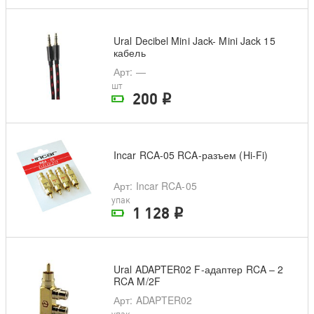
Ural Decibel Mini Jack- Mini Jack 15
кабель
Арт
: —
шт
200
i
На складе поставщика
Incar RCA-05 RCA-разъем (Hi-Fi)
Арт
: Incar RCA-05
упак
1 128
i
На складе поставщика
Ural ADAPTER02 F-адаптер RCA – 2
RCA M/2F
Арт
: ADAPTER02