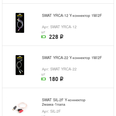
SWAT YRCA-12 Y-коннектор 1M/2F
Арт
: SWAT YRCA-12
шт
228
i
На складе поставщика
SWAT YRCA-22 Y-коннектор 1M/2F
Арт
: SWAT YRCA-22
шт
180
i
На складе поставщика
SWAT SIL-2F Y-коннектор
2мама-1папа
Арт
: SIL-2F