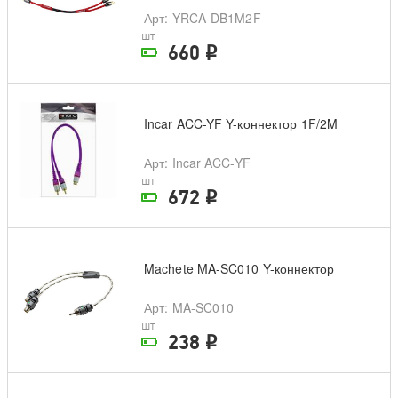
Арт
: YRCA-DB1M2F
шт
660
i
На складе поставщика
Incar ACC-YF Y-коннектор 1F/2M
Арт
: Incar ACC-YF
шт
672
i
На складе поставщика
Machete MA-SC010 Y-коннектор
Арт
: MA-SC010
шт
238
i
На складе поставщика