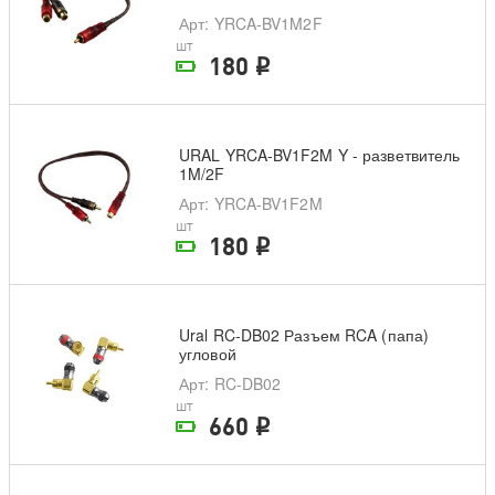
Арт
: YRCA-BV1M2F
шт
180
i
На складе поставщика
URAL YRCA-BV1F2M Y - разветвитель
1M/2F
Арт
: YRCA-BV1F2M
шт
180
i
На складе поставщика
Ural RC-DB02 Разъем RCA (папа)
угловой
Арт
: RC-DB02
шт
660
i
На складе поставщика