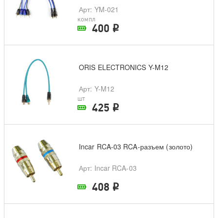
Арт
: YM-021
компл
400
i
В наличии в магазине
ORIS ELECTRONICS Y-M12
Арт
: Y-M12
шт
425
i
В наличии в магазине
Incar RCA-03 RCA-разъем (золото)
Арт
: Incar RCA-03
408
i
В наличии в магазине