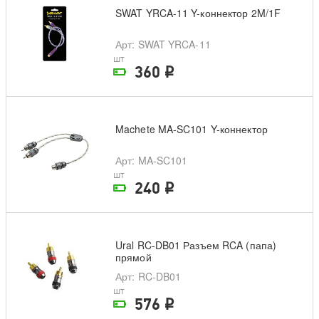
SWAT YRCA-11 Y-коннектор 2M/1F
Арт
: SWAT YRCA-11
шт
360
i
На складе поставщика
Machete MA-SC101 Y-коннектор
Арт
: MA-SC101
шт
240
i
На складе поставщика
Ural RC-DB01 Разъем RCA (папа)
прямой
Арт
: RC-DB01
шт
576
i
На складе поставщика