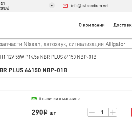
-31
info
@
avtopodium.net
ДОМИНО)
О компании
Доставк
H1 12V 55W P14,5s NBR PLUS 64150 NBP-01В
BR PLUS 64150 NBP-01В
В наличии в магазине
290
1
i
шт