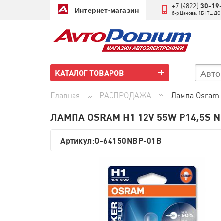
+7 (4822)
30-19
Интернет-магазин
б-р Цанова, 1Б (ТЦ 
КАТАЛОГ ТОВАРОВ
Главная
РАСПРОДАЖА
Лампа Osram 
ЛАМПА OSRAM H1 12V 55W P14,5S N
Артикул:
O-64150NBP-01B