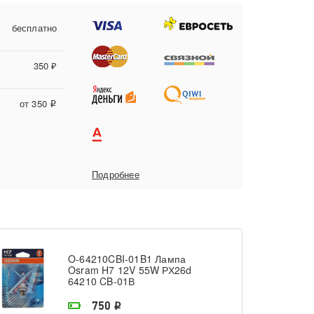
бесплатно
350 ₽
от 350
i
Подробнее
O-64210CBI-01B1 Лампа
Osram H7 12V 55W РХ26d
64210 CB-01В
На складе поставщика
750
i