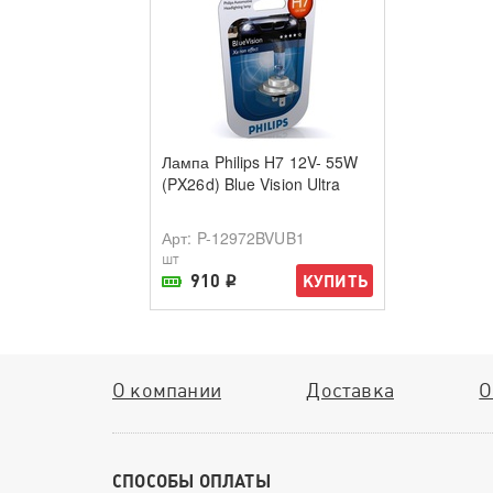
Лампа Philips H7 12V- 55W
(PX26d) Blue Vision Ultra
Арт
: P-12972BVUB1
шт
910
КУПИТЬ
i
В наличии в магазине
О компании
Доставка
О
СПОСОБЫ ОПЛАТЫ