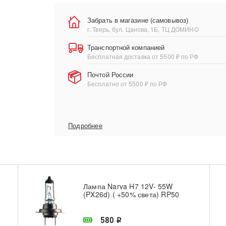
Забрать в магазине (самовывоз)
г. Тверь, бул. Цанова, 1Б, ТЦ ДОМИНО
Транспортной компанией
Бесплатная доставка от 5500 ₽ по РФ
Почтой России
Бесплатно от 5500 ₽ по РФ
Подробнее
Лампа Narva H7 12V- 55W
(PX26d) ( +50% света) RP50
В наличии в магазине
580
i