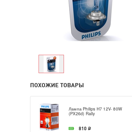
ПОХОЖИЕ ТОВАРЫ
Лампа Philips H7 12V- 80W
(PX26d) Rally
В наличии в магазине
810
i