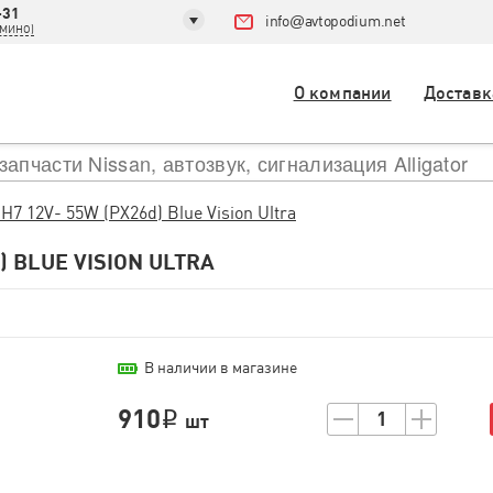
-31
info
@
avtopodium.net
ДОМИНО)
О компании
Доставк
H7 12V- 55W (PX26d) Blue Vision Ultra
) BLUE VISION ULTRA
В наличии в магазине
910
1
i
шт