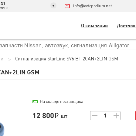
-31
info
@
avtopodium.net
ДОМИНО)
О компании
Доставк
ии
Сигнализация StarLine S96 BT 2CAN+2LIN GSM
CAN+2LIN GSM
На складе поставщика
12 800
1
i
шт