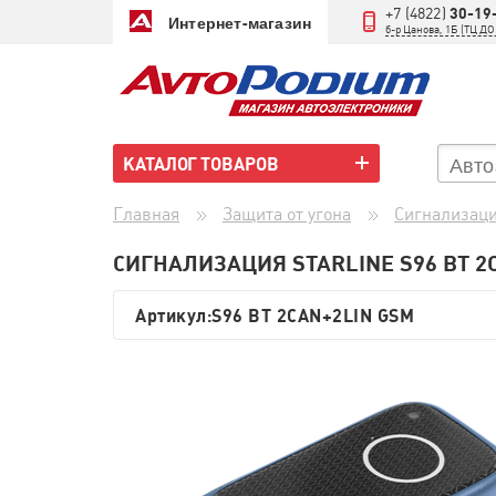
+7 (4822)
30-19
Интернет-магазин
б-р Цанова, 1Б (ТЦ 
КАТАЛОГ ТОВАРОВ
Главная
Защита от угона
Сигнализац
СИГНАЛИЗАЦИЯ STARLINE S96 BT 2
Артикул:
S96 BT 2CAN+2LIN GSM