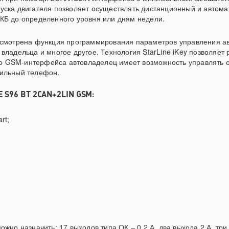
уска двигателя позволяет осуществлять дистанционный и автомат
КБ до определенного уровня или дням недели.
дусмотрена функция программирования параметров управления ав
владельца и многое другое. Технология StarLine iKey позволяет
о GSM-интерфейса автовладелец имеет возможность управлять 
бильный телефон.
S96 BT 2CAN+2LIN GSM:
rt;
ожно назначить: 17 выходов типа ОК – 0,2 А, два выхода 2 А, тр