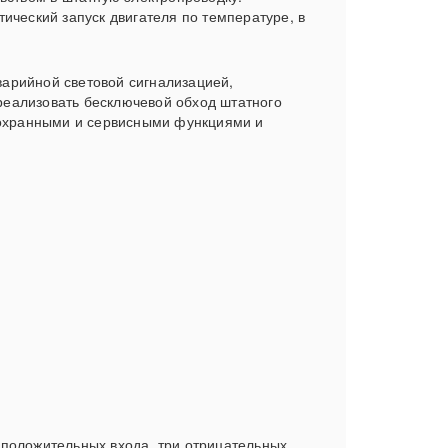
ический запуск двигателя по температуре, в
арийной световой сигнализацией,
 реализовать бесключевой обход штатного
охранными и сервисными функциями и
и положительных входа, три отрицательных