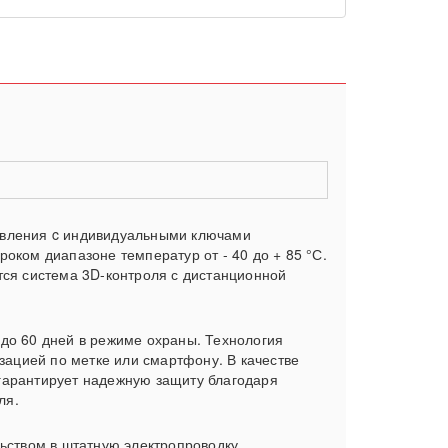
авления c индивидуальными ключами
оком диапазоне температур от - 40 до + 85 °С.
тся система 3D-контроля с дистанционной
до 60 дней в режиме охраны. Технология
ацией по метке или смартфону. В качестве
гарантирует надежную защиту благодаря
ля.
ством в штатную электропроводку.