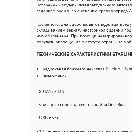
Встроенный модуль интеллектуального автозап
заданное время, по снижению уровня заряда А
Кроме того, для удобства автовладельца пре
складыванием зеркал, настройкой сидений под 
иммобилайзера. При помощи интегрированног
получать оповещения о статусе охраны на мо
ТЕХНИЧЕСКИЕ ХАРАКТЕРИСТИКИ STARLINE 
радиоканал ближнего действия Bluetooth Sma
интерфейсы:
- 2 CAN+2 LIN;
- универсальная кодовая шина StarLine Bus;
- USB-порт;
- 18 перенастраиваемых каналов, на которые м