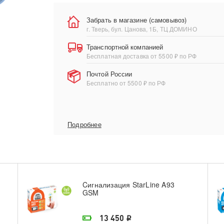
Забрать в магазине (самовывоз)
г. Тверь, бул. Цанова, 1Б, ТЦ ДОМИНО
Транспортной компанией
Бесплатная доставка от 5500 ₽ по РФ
Почтой России
Бесплатно от 5500 ₽ по РФ
Подробнее
Cигнализация StarLine A93
GSM
На складе поставщика
13 450
i