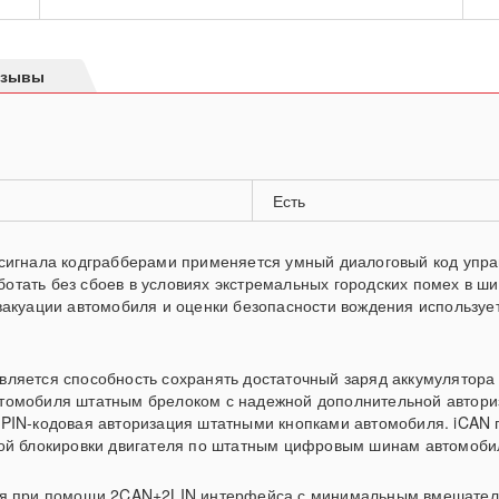
тзывы
Есть
 сигнала кодграбберами применяется умный диалоговый код упр
тать без сбоев в условиях экстремальных городских помех в шир
вакуации автомобиля и оценки безопасности вождения используе
ляется способность сохранять достаточный заряд аккумулятора 
томобиля штатным брелоком с надежной дополнительной авториз
 PIN-кодовая авторизация штатными кнопками автомобиля. iCAN 
той блокировки двигателя по штатным цифровым шинам автомоби
ся при помощи 2CAN+2LIN интерфейса с минимальным вмешатель