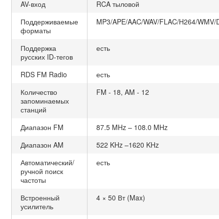
AV-вход
RCA тыловой
Поддерживаемые
MP3/APE/AAC/WAV/FLAC/H264/WMV/D
форматы
Поддержка
есть
русских ID-тегов
RDS FM Radio
есть
Количество
FM - 18, AM - 12
запоминаемых
станций
Диапазон FM
87.5 MHz – 108.0 MHz
Диапазон AM
522 KHz –1620 KHz
Автоматический/
есть
ручной поиск
частоты
Встроенный
4 × 50 Вт (Max)
усилитель