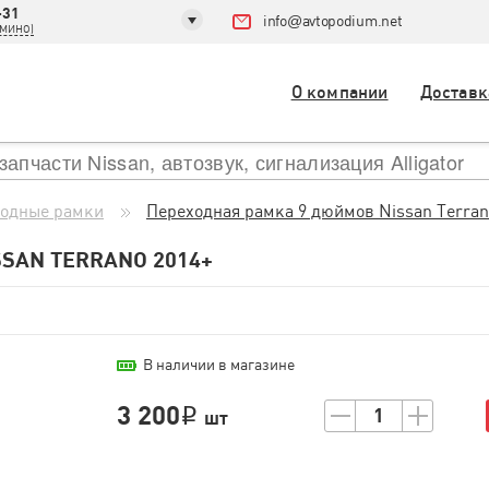
-31
info
@
avtopodium.net
ДОМИНО)
О компании
Доставк
одные рамки
Переходная рамка 9 дюймов Nissan Terran
SAN TERRANO 2014+
В наличии в магазине
3 200
1
i
шт