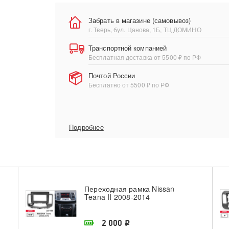
Забрать в магазине (самовывоз)
г. Тверь, бул. Цанова, 1Б, ТЦ ДОМИНО
Транспортной компанией
Бесплатная доставка от 5500 ₽ по РФ
Почтой России
Бесплатно от 5500 ₽ по РФ
Подробнее
Переходная рамка Nissan
Teana II 2008-2014
В наличии в магазине
2 000
i