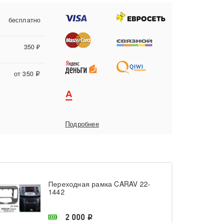
бесплатно
350 ₽
от 350
i
Подробнее
Переходная рамка CARAV 22-
1442
В наличии в магазине
2 000
i