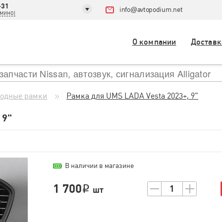
-31
info
@
avtopodium.net
ДОМИНО)
О компании
Доставк
одные рамки
Рамка для UMS LADA Vesta 2023+, 9"
 9"
В наличии в магазине
1 700
1
i
шт