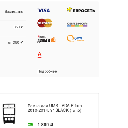
бесплатно
350 ₽
от 350
i
Подробнее
Рамка для UMS LADA Priora
2010-2014, 9" BLACK (тип5)
В наличии в магазине
1 800
i