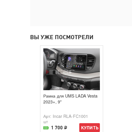
ВЫ УЖЕ ПОСМОТРЕЛИ
Рамка для UMS LADA Vesta
2023+, 9"
Арт
: Incar RLA-FC1001
шт
1 700
КУПИТЬ
i
В наличии в магазине