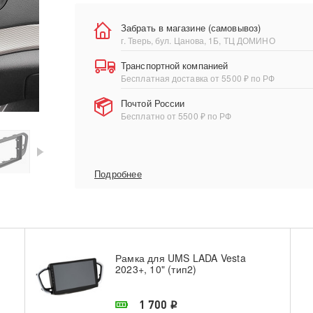
Забрать в магазине (самовывоз)
г. Тверь, бул. Цанова, 1Б, ТЦ ДОМИНО
Транспортной компанией
Бесплатная доставка от 5500 ₽ по РФ
Почтой России
Бесплатно от 5500 ₽ по РФ
Подробнее
Рамка для UMS LADA Vesta
2023+, 10" (тип2)
В наличии в магазине
1 700
i