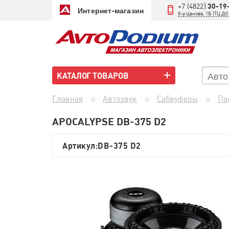
+7 (4822)
30-19
Интернет-магазин
б-р Цанова, 1Б (ТЦ 
КАТАЛОГ ТОВАРОВ
Главная
Автозвук
Сабвуферы
Па
APOCALYPSE DB-375 D2
Артикул:
DB-375 D2