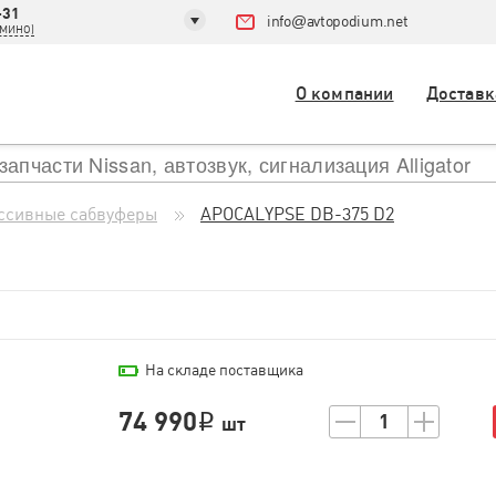
-31
info
@
avtopodium.net
ДОМИНО)
О компании
Доставк
ссивные сабвуферы
APOCALYPSE DB-375 D2
На складе поставщика
74 990
1
i
шт