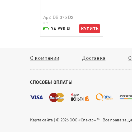
Арт
: DB-375 D2
шт
74 990
КУПИТЬ
i
На складе поставщика
О компании
Доставка
О
СПОСОБЫ ОПЛАТЫ
Карта сайта
| © 2026 ООО «Спектр» ™. Все права за