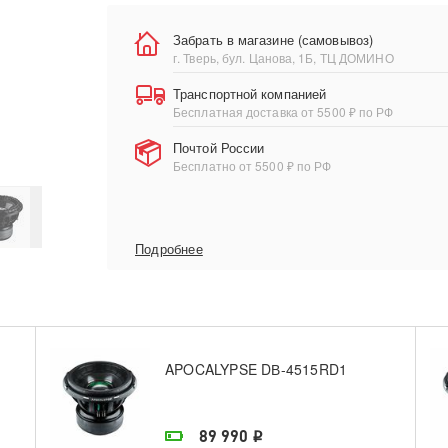
Забрать в магазине (самовывоз)
г. Тверь, бул. Цанова, 1Б, ТЦ ДОМИНО
Транспортной компанией
Бесплатная доставка от 5500 ₽ по РФ
Почтой России
Бесплатно от 5500 ₽ по РФ
Подробнее
APOCALYPSE DВ-4515RD1
На складе поставщика
89 990
i