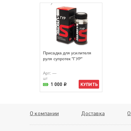
Присадка для усилителя
руля супротек "ГУР"
Арт
: —
шт
1 000
КУПИТЬ
i
В наличии в магазине
О компании
Доставка
О