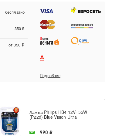
бесплатно
350 ₽
от 350
i
Подробнее
Лампа Philips HB4 12V- 55W
(P22d) Blue Vision Ultra
В наличии в магазине
990
i