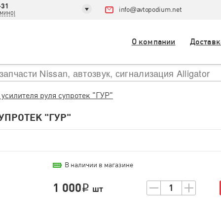
-31
info
@
avtopodium.net
ДОМИНО)
О компании
Доставк
 усилителя руля супротек "ГУР"
УПРОТЕК "ГУР"
В наличии в магазине
1 000
1
i
шт