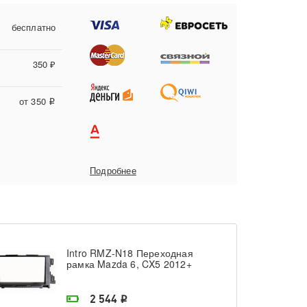
бесплатно
350 ₽
от 350
i
Подробнее
Intro RMZ-N18 Переходная
рамка Mazda 6, CX5 2012+
На складе поставщика
2 544
i