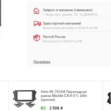
Забрать в магазине (самовывоз)
г. Тверь, бул. Цанова, 1Б, ТЦ ДОМИНО
Транспортной компанией
Бесплатная доставка от 5500 ₽ по РФ
Почтой России
Бесплатно от 5500 ₽ по РФ
Подробнее
Intro 95-7516A Переходная
рамка Mazda CX-9 07+ 2din
(крепеж)
На складе поставщика
2 508
i