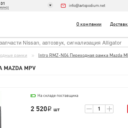
-31
info
@
avtopodium.net
ДОМИНО)
О компании
Доставк
одные рамки
Intro RMZ-N04 Переходная рамка Mazda M
А MAZDA MPV
На складе поставщика
2 520
1
i
шт