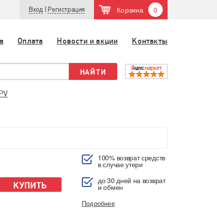
Корзина
0
Вход
|
Регистрация
а
Оплата
Новости и акции
Контакты
PV
100% возврат средств
в случае утери
до 30 дней на возврат
КУПИТЬ
и обмен
Подробнее