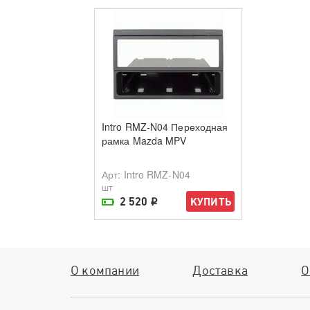
Intro RMZ-N04 Переходная
рамка Mazda MPV
Арт
: Intro RMZ-N04
шт
2 520
КУПИТЬ
i
На складе поставщика
О компании
Доставка
О