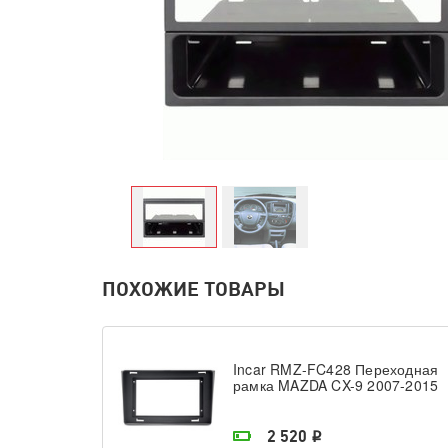
ПОХОЖИЕ ТОВАРЫ
Incar RMZ-FC428 Переходная
рамка MAZDA CX-9 2007-2015
На складе поставщика
2 520
i