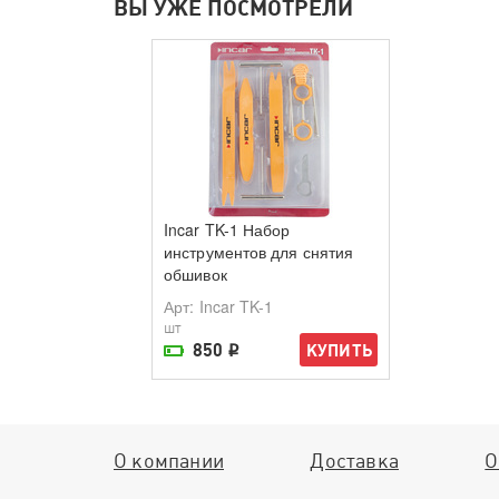
ВЫ УЖЕ ПОСМОТРЕЛИ
Incar TK-1 Набор
инструментов для снятия
обшивок
Арт
: Incar TK-1
шт
850
КУПИТЬ
i
На складе поставщика
О компании
Доставка
О