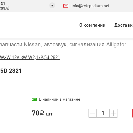
-31
info
@
avtopodium.net
ДОМИНО)
О компании
Доставк
W3W 12V 3W W2,1x9,5d 2821
5D 2821
В наличии в магазине
70
1
i
шт