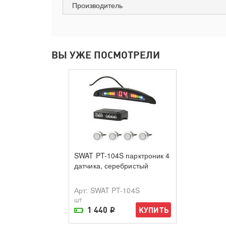
Производитель
ВЫ УЖЕ ПОСМОТРЕЛИ
SWAT PT-104S парктроник 4
датчика, серебристый
Арт
: SWAT PT-104S
шт
1 440
КУПИТЬ
i
На складе поставщика