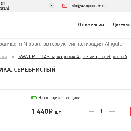
-31
info
@
avtopodium.net
ДОМИНО)
О компании
Доставк
ики
SWAT PT-104S парктроник 4 датчика, серебристый
ЧИКА, СЕРЕБРИСТЫЙ
На складе поставщика
1 440
1
i
шт