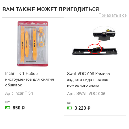
ВАМ ТАКЖЕ МОЖЕТ ПРИГОДИТЬСЯ
Показать все
Incar TK-1 Набор
Swat VDC-006 Камера
инструментов для снятия
заднего вида в рамке
обшивок
номерного знака
Арт
: Incar TK-1
Арт
: SWAT VDC-006
шт
шт
850
3 220
i
i
На складе поставщика
На складе поставщика