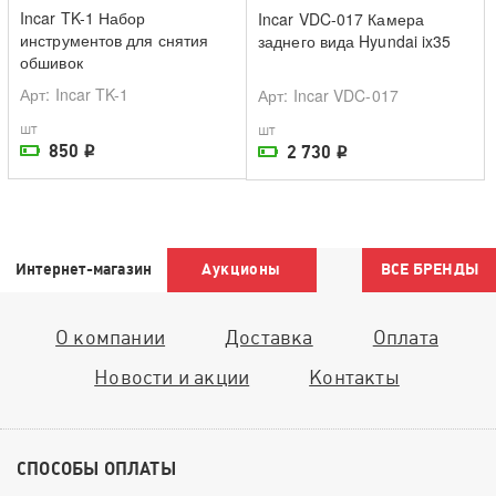
Incar TK-1 Набор
Incar VDC-017 Камера
инструментов для снятия
заднего вида Hyundai ix35
обшивок
Арт
: Incar TK-1
Арт
: Incar VDC-017
шт
шт
850
2 730
i
i
На складе поставщика
На складе поставщика
Интернет-магазин
Аукционы
ВСЕ БРЕНДЫ
О компании
Доставка
Оплата
Новости и акции
Контакты
СПОСОБЫ ОПЛАТЫ