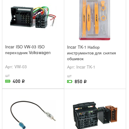
Incar ISO VW-03 ISO
Incar TK-1 Набор
переходник Volkswagen
инструментов для снятия
обшивок
Арт
: VW-03
Арт
: Incar TK-1
шт
шт
400
850
i
i
В наличии в магазине
На складе поставщика