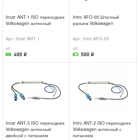
Incar ANT-1 ISO переходник
Intro AFO-05 Штатный
Volkswagen антенный
разъем Volkswagen
Арт
: Incar ANT-1
Арт
: Intro AFO-05
шт
шт
400
500
i
i
В наличии в магазине
На складе поставщика
Incar ANT-3 ISO переходник
Intro ANT-2 ISO переходник
Volkswagen антенный
Volkswagen антенный с
двойной с питанием
питанием