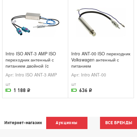
Intro ISO ANT-3 AMP ISO
Intro ANT-00 ISO переходник
переходник антенный с
Volkswagen антенный с
питанием двойной (c
питанием
усилителем)
Арт
: Intro ISO ANT-3 AMP
Арт
: Intro ANT-00
шт
шт
1 188
636
i
i
На складе поставщика
На складе поставщика
Интернет-магазин
Аукционы
ВСЕ БРЕНДЫ