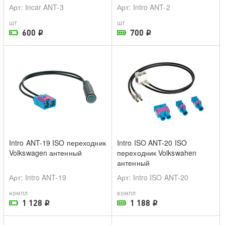
Арт
: Incar ANT-3
Арт
: Intro ANT-2
шт
шт
600
700
i
i
На складе поставщика
В наличии в магазине
Intro ANT-19 ISO переходник
Intro ISO ANT-20 ISO
Volkswagen антенный
переходник Volkswahen
антенный
Арт
: Intro ANT-19
Арт
: Intro ISO ANT-20
компл
компл
1 128
1 188
i
i
На складе поставщика
В наличии в магазине