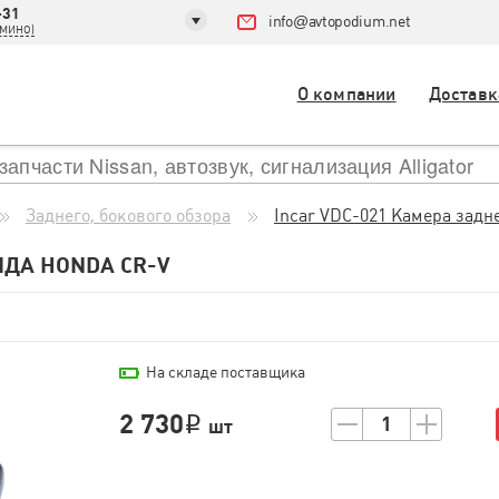
-31
info
@
avtopodium.net
ДОМИНО)
О компании
Доставк
Заднего, бокового обзора
Incar VDC-021 Камера задн
ИДА HONDA CR-V
На складе поставщика
2 730
1
i
шт