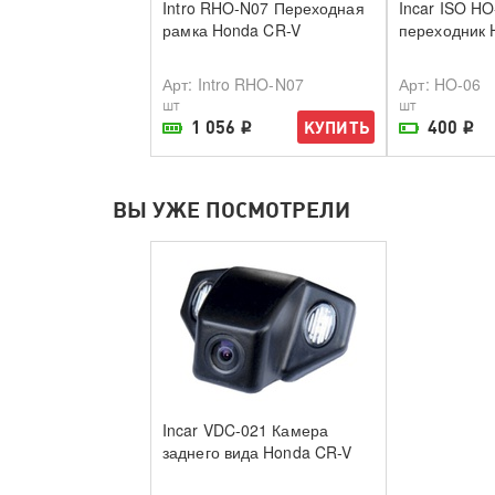
Intro RHO-N07 Переходная
Incar ISO HO-06 ISO
рамка Honda CR-V
переходник Honda 06+
Арт
: Intro RHO-N07
Арт
: HO-06
шт
шт
1 056
400
КУПИТЬ
КУПИТ
i
i
В наличии в магазине
На складе поставщика
ВЫ УЖЕ ПОСМОТРЕЛИ
Incar VDC-021 Камера
заднего вида Honda CR-V