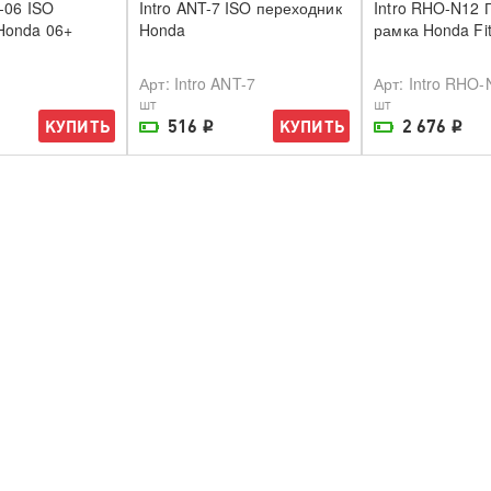
Intro ANT-7 ISO переходник
Intro RHO-N12 Переходная
Honda
рамка Honda Fit
Арт
: Intro ANT-7
Арт
: Intro RHO-N12
шт
шт
516
2 676
Ь
КУПИТЬ
КУПИТЬ
i
i
На складе поставщика
На складе поставщика