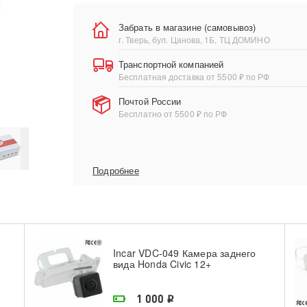
Забрать в магазине (самовывоз)
г. Тверь, бул. Цанова, 1Б, ТЦ ДОМИНО
Транспортной компанией
Бесплатная доставка от 5500 ₽ по РФ
Почтой России
Бесплатно от 5500 ₽ по РФ
Подробнее
Incar VDC-049 Камера заднего
вида Honda Civic 12+
На складе поставщика
1 000
i