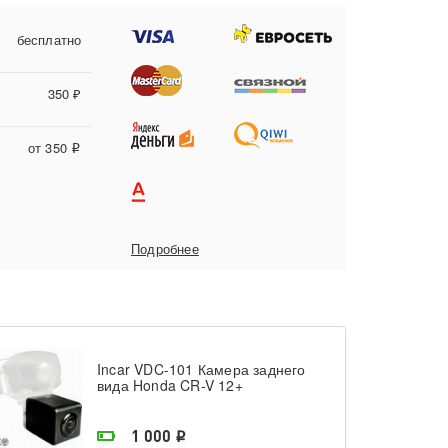
бесплатно
350 ₽
от 350
i
Подробнее
Incar VDC-101 Камера заднего
вида Honda CR-V 12+
На складе поставщика
1 000
i