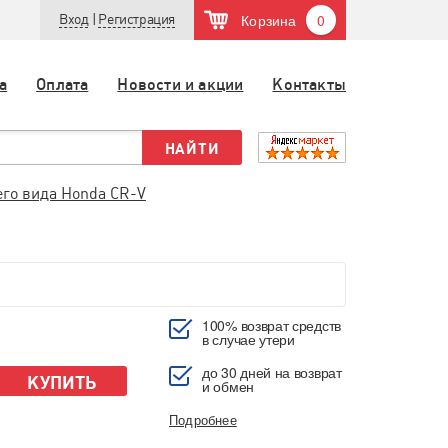
Корзина
0
Вход
|
Регистрация
а
Оплата
Новости и акции
Контакты
его вида Honda CR-V
100% возврат средств
в случае утери
до 30 дней на возврат
КУПИТЬ
и обмен
Подробнее