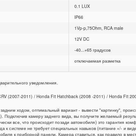
0.1 LUX
IP66
1Vp-p,75Ohm, RCA male
12V DC
-40...+65 градусов
отключаемая разметка
дварительного уведомления.
 (2007-2011) / Honda Fit Hatchback (2008 -2011) / Honda Fit 20
задним ходом, оптимальный вариант - вывести "картинку", прои
а). Подключив камеру заднего вида, вы получите желаемый резул
ически все, что происходит позади автомобиля) это гарантия ком
 к системе не требует специальных навыков (питание +/- и виде
обиля к приборной панели. Камера ставиться, как правило в мес