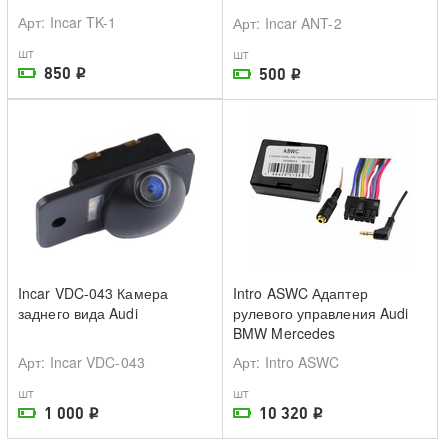
Арт
: Incar TK-1
Арт
: Incar ANT-2
шт
шт
850
500
i
i
На складе поставщика
На складе поставщика
Incar VDC-043 Камера
Intro ASWC Адаптер
заднего вида Audi
рулевого управления Audi
BMW Mercedes
Арт
: Incar VDC-043
Арт
: Intro ASWC
шт
шт
1 000
10 320
i
i
На складе поставщика
На складе поставщика