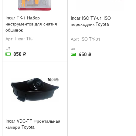
Incar TK-1 Набор
Incar ISO TY-01 ISO
инструментов для снятия
переходник Toyota
обшивок
Арт
: Incar TK-1
Арт
: ISO TY-01
шт
шт
850
450
i
i
На складе поставщика
В наличии в магазине
Incar VDC-TF Фронтальная
камера Toyota