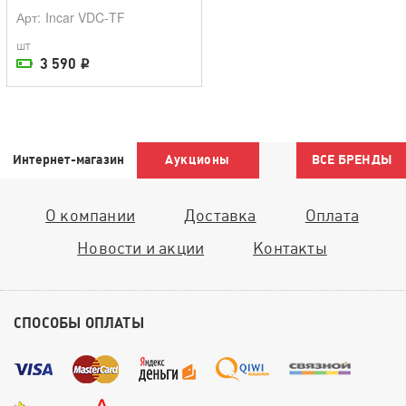
Арт
: Incar VDC-TF
шт
3 590
i
На складе поставщика
Интернет-магазин
Аукционы
ВСЕ БРЕНДЫ
О компании
Доставка
Оплата
Новости и акции
Контакты
СПОСОБЫ ОПЛАТЫ