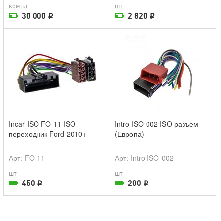
компл
шт
30 000
2 820
i
i
На складе поставщика
На складе поставщика
Incar ISO FO-11 ISO
Intro ISO-002 ISO разъем
переходник Ford 2010+
(Европа)
Арт
: FO-11
Арт
: Intro ISO-002
шт
шт
450
200
i
i
В наличии в магазине
В наличии в магазине