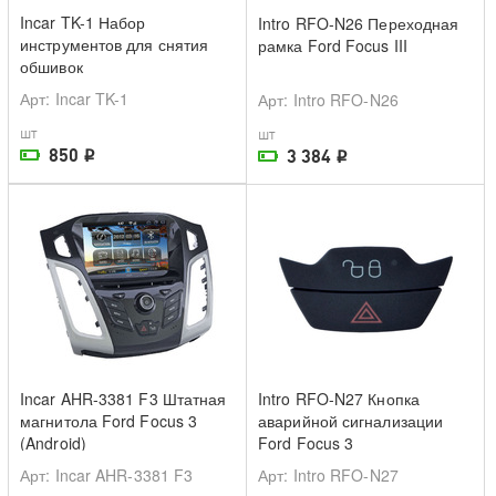
Incar TK-1 Набор
Intro RFO-N26 Переходная
инструментов для снятия
рамка Ford Focus III
обшивок
Арт
: Incar TK-1
Арт
: Intro RFO-N26
шт
шт
850
3 384
i
i
На складе поставщика
На складе поставщика
Incar AHR-3381 F3 Штатная
Intro RFO-N27 Кнопка
магнитола Ford Focus 3
аварийной сигнализации
(Android)
Ford Focus 3
Арт
: Incar AHR-3381 F3
Арт
: Intro RFO-N27