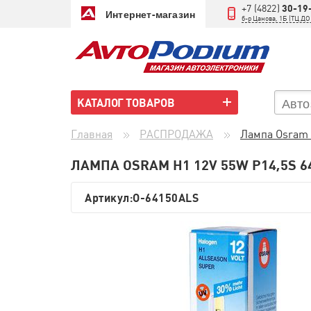
+7 (4822)
30-19
Интернет-магазин
б-р Цанова, 1Б (ТЦ 
КАТАЛОГ ТОВАРОВ
Главная
РАСПРОДАЖА
Лампа Osram 
ЛАМПА OSRAM H1 12V 55W P14,5S 6
Артикул:
O-64150ALS