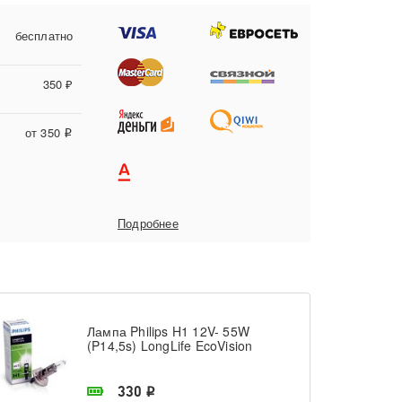
бесплатно
350 ₽
от 350
i
Подробнее
Лампа Philips H1 12V- 55W
(P14,5s) LongLife EcoVision
В наличии в магазине
330
i