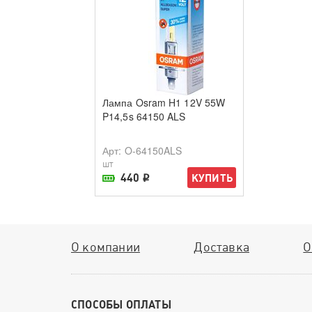
Лампа Osram H1 12V 55W
P14,5s 64150 ALS
Арт
: O-64150ALS
шт
440
КУПИТЬ
i
В наличии в магазине
О компании
Доставка
О
СПОСОБЫ ОПЛАТЫ