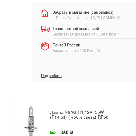
Забрать в магазине (самовывоз)
г. Тверь, бул. Цанова, 1Б, ТЦ ДОМИНО
Транспортной компанией
Бесплатная доставка от 5500 ₽ по РФ
Почтой России
Бесплатно от 5500 ₽ по РФ
Подробнее
Лампа Narva H1 12V- 55W
(P14,5s) ( +50% света) RP50
В наличии в магазине
360
i