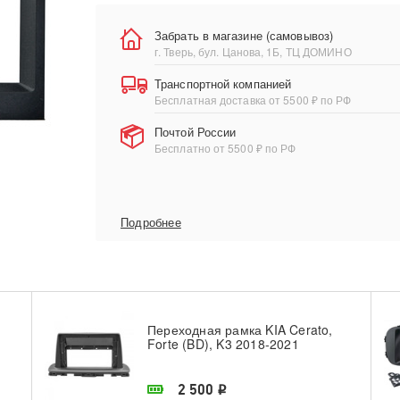
Забрать в магазине (самовывоз)
г. Тверь, бул. Цанова, 1Б, ТЦ ДОМИНО
Транспортной компанией
Бесплатная доставка от 5500 ₽ по РФ
Почтой России
Бесплатно от 5500 ₽ по РФ
Подробнее
Переходная рамка KIA Cerato,
Forte (BD), K3 2018-2021
В наличии в магазине
2 500
i