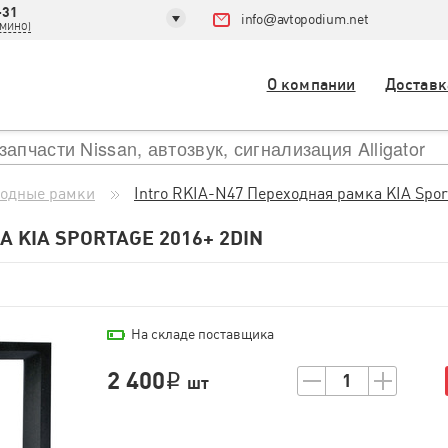
-31
info
@
avtopodium.net
ДОМИНО)
О компании
Доставк
одные рамки
Intro RKIA-N47 Переходная рамка KIA Spor
 KIA SPORTAGE 2016+ 2DIN
На складе поставщика
2 400
1
i
шт