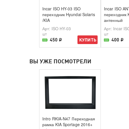
Incar ISO HY-03 ISO
Incar ISO AN
переходник Hyundai Solaris
переходник K
/KIA
антенный
Арт
: ISO HY-03
Арт
: Incar I
шт
шт
450
400
КУПИТЬ
i
i
В наличии в магазине
В наличии
ВЫ УЖЕ ПОСМОТРЕЛИ
Intro RKIA-N47 Переходная
рамка KIA Sportage 2016+