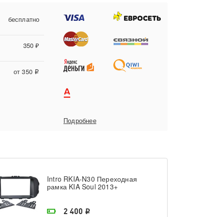
бесплатно
350 ₽
от 350
i
Подробнее
Intro RKIA-N30 Переходная
рамка KIA Soul 2013+
На складе поставщика
2 400
i