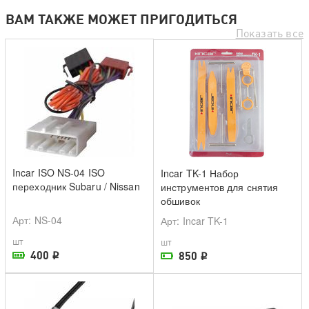
ВАМ ТАКЖЕ МОЖЕТ ПРИГОДИТЬСЯ
Показать все
Incar ISO NS-04 ISO
Incar TK-1 Набор
переходник Subaru / Nissan
инструментов для снятия
обшивок
Арт
: NS-04
Арт
: Incar TK-1
шт
шт
400
850
i
i
В наличии в магазине
На складе поставщика