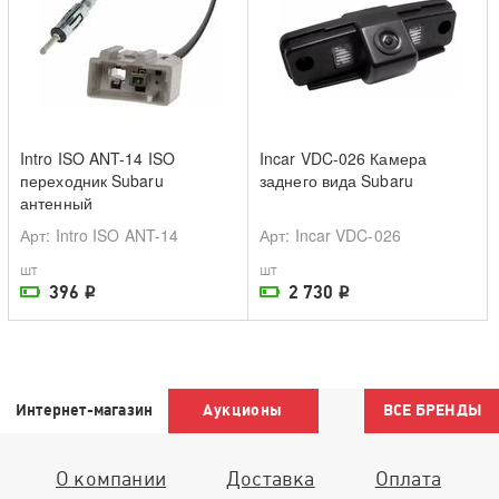
Intro ISO ANT-14 ISO
Incar VDC-026 Камера
переходник Subaru
заднего вида Subaru
антенный
Арт
: Intro ISO ANT-14
Арт
: Incar VDC-026
шт
шт
396
2 730
i
i
На складе поставщика
На складе поставщика
Интернет-магазин
Аукционы
ВСЕ БРЕНДЫ
О компании
Доставка
Оплата