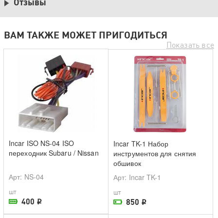
Отзывы
ВАМ ТАКЖЕ МОЖЕТ ПРИГОДИТЬСЯ
Показать все
Incar ISO NS-04 ISO
Incar TK-1 Набор
переходник Subaru / Nissan
инструментов для снятия
обшивок
Арт
: NS-04
Арт
: Incar TK-1
шт
шт
400
850
i
i
В наличии в магазине
На складе поставщика