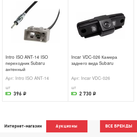
Intro ISO ANT-14 ISO
Incar VDC-026 Камера
переходник Subaru
заднего вида Subaru
антенный
Арт
: Intro ISO ANT-14
Арт
: Incar VDC-026
шт
шт
396
2 730
i
i
На складе поставщика
На складе поставщика
Интернет-магазин
Аукционы
ВСЕ БРЕНДЫ