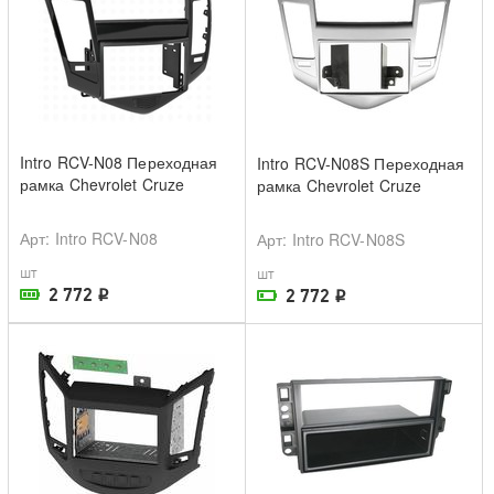
Intro RCV-N08 Переходная
Intro RCV-N08S Переходная
рамка Chevrolet Cruze
рамка Chevrolet Cruze
Арт
: Intro RCV-N08
Арт
: Intro RCV-N08S
шт
шт
2 772
2 772
i
i
В наличии в магазине
На складе поставщика