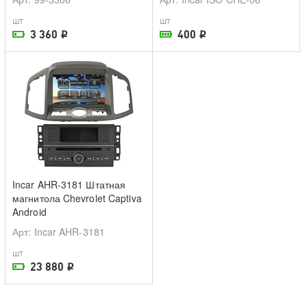
шт
шт
3 360
400
i
i
На складе поставщика
В наличии в магазине
Incar AHR-3181 Штатная
магнитола Chevrolet Captiva
Android
Арт
: Incar AHR-3181
шт
23 880
i
На складе поставщика