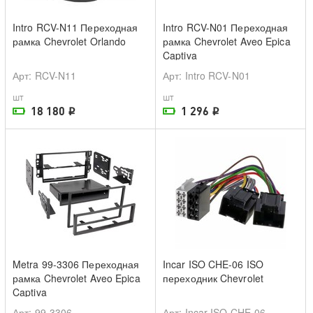
Intro RCV-N11 Переходная
Intro RCV-N01 Переходная
рамка Chevrolet Orlando
рамка Chevrolet Aveo Epica
Captiva
Арт
: RCV-N11
Арт
: Intro RCV-N01
шт
шт
18 180
1 296
i
i
На складе поставщика
На складе поставщика
Metra 99-3306 Переходная
Incar ISO CHE-06 ISO
рамка Chevrolet Aveo Epica
переходник Chevrolet
Captiva
Арт
: 99-3306
Арт
: Incar ISO CHE-06