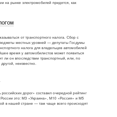
ам на рынке электромобилей придется, как
ЛОГОМ
казываться от транспортного налога. Сбор с
 бюджеты местных уровней — депутаты Госдумы
нспортного налога для владельцев автомобилей
йшее время у автомобилистов может появиться
т ли он впоследствии транспортный, или, по
 другой, неизвестно.
И
российских дорог» составил очередной рейтинг
в России это: М3 «Украина», М10 «Россия» и М5
ой в нашей стране — там чаще всего происходят