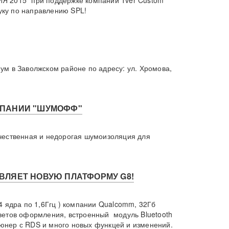
Я 2015" при поддержке компании Tver Custom
ку по направлению SPL!
ум в Заволжском районе по адресу: ул. Хромова,
МПАНИИ "ШУМОФФ"
чественная и недорогая шумоизоляция для
ВЛЯЕТ НОВУЮ ПЛАТФОРМУ G8!
4 ядра по 1,6Ггц ) компании Qualcomm, 32Гб
ветов оформления, встроенный модуль Bluetooth
 тюнер с RDS и много новых функцей и изменений.