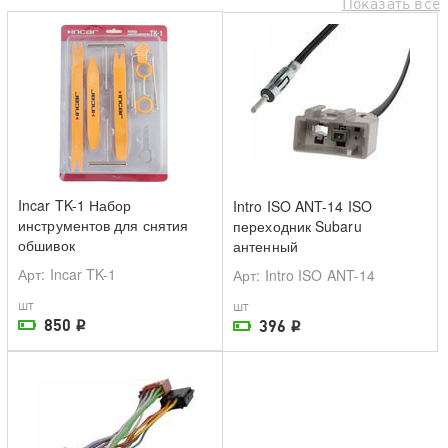
Показать все
Incar TK-1 Набор
Intro ISO ANT-14 ISO
инструментов для снятия
переходник Subaru
обшивок
антенный
Арт
: Incar TK-1
Арт
: Intro ISO ANT-14
шт
шт
850
396
i
i
На складе поставщика
На складе поставщика