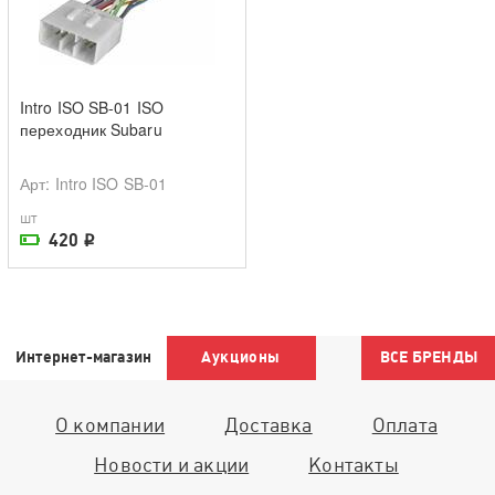
Intro ISO SB-01 ISO
переходник Subaru
Арт
: Intro ISO SB-01
шт
420
i
На складе поставщика
Интернет-магазин
Аукционы
ВСЕ БРЕНДЫ
О компании
Доставка
Оплата
Новости и акции
Контакты