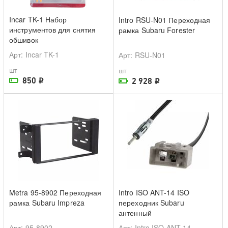
Incar TK-1 Набор
Intro RSU-N01 Переходная
инструментов для снятия
рамка Subaru Forester
обшивок
Арт
: Incar TK-1
Арт
: RSU-N01
шт
шт
850
2 928
i
i
На складе поставщика
На складе поставщика
Metra 95-8902 Переходная
Intro ISO ANT-14 ISO
рамка Subaru Impreza
переходник Subaru
антенный
Арт
: 95-8902
Арт
: Intro ISO ANT-14